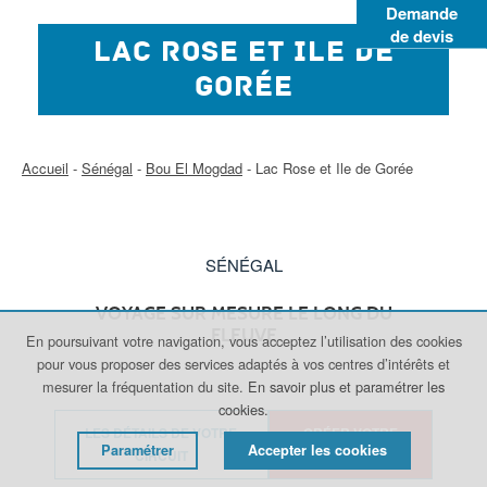
Demande
de devis
LAC ROSE ET ILE DE
GORÉE
Accueil
-
Sénégal
-
Bou El Mogdad
-
Lac Rose et Ile de Gorée
SÉNÉGAL
VOYAGE SUR MESURE LE LONG DU
FLEUVE
En poursuivant votre navigation, vous acceptez l’utilisation des cookies
pour vous proposer des services adaptés à vos centres d’intérêts et
mesurer la fréquentation du site.
En savoir plus et paramétrer les
cookies.
LES DÉTAILS DE VOTRE
CRÉER VOTRE
Paramétrer
Accepter les cookies
CIRCUIT
VOYAGE