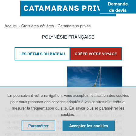
Demande
CATAMARANS PRIVÉS
de devis
Accueil
-
Croisières côtières
- Catamarans privés
POLYNÉSIE FRANÇAISE
LES DÉTAILS DU BATEAU
CRÉER VOTRE VOYAGE
En poursuivant votre navigation, vous acceptez l’utilisation des cookies
pour vous proposer des services adaptés à vos centres d’intérêts et
mesurer la fréquentation du site.
En savoir plus et paramétrer les
Ces beaux catamarans offrent à leurs passagers des
cookies.
croisières de charme au cœur des îles de la Société. D’une
capacité d’un à dix passagers, ils vous permettront d’explorer
Paramétrer
Accepter les cookies
l’archipel en toute intimité, avec votre moitié, votre famille ou
vos amis.
Vous voyagerez en tout confort grâce à leurs