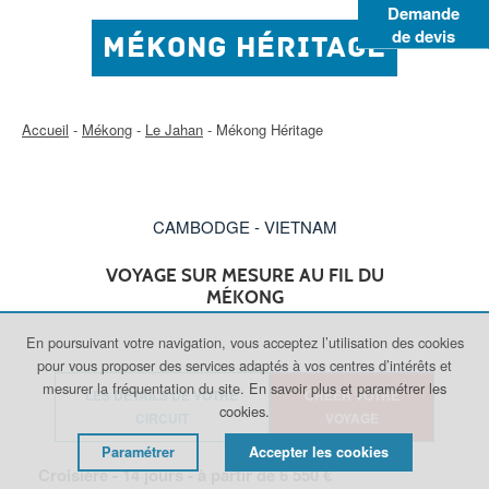
Demande
de devis
MÉKONG HÉRITAGE
Accueil
-
Mékong
-
Le Jahan
-
Mékong Héritage
CAMBODGE - VIETNAM
VOYAGE SUR MESURE AU FIL DU
MÉKONG
En poursuivant votre navigation, vous acceptez l’utilisation des cookies
pour vous proposer des services adaptés à vos centres d’intérêts et
mesurer la fréquentation du site.
En savoir plus et paramétrer les
LES DÉTAILS DE VOTRE
CRÉER VOTRE
cookies.
CIRCUIT
VOYAGE
Paramétrer
Accepter les cookies
Croisière -
14
jours - à partir de
6 550
€