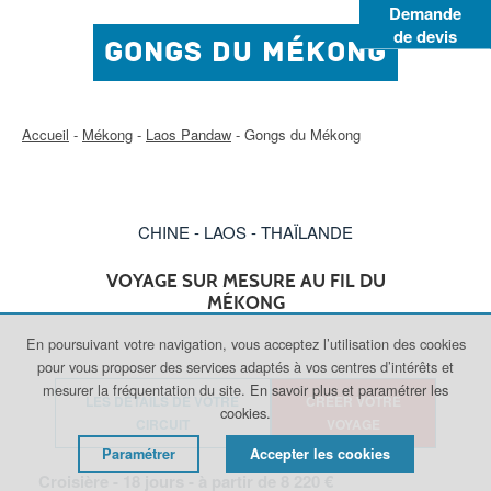
Demande
de devis
GONGS DU MÉKONG
Accueil
-
Mékong
-
Laos Pandaw
-
Gongs du Mékong
CHINE - LAOS - THAÏLANDE
VOYAGE SUR MESURE AU FIL DU
MÉKONG
En poursuivant votre navigation, vous acceptez l’utilisation des cookies
pour vous proposer des services adaptés à vos centres d’intérêts et
mesurer la fréquentation du site.
En savoir plus et paramétrer les
LES DÉTAILS DE VOTRE
CRÉER VOTRE
cookies.
CIRCUIT
VOYAGE
Paramétrer
Accepter les cookies
Croisière -
18
jours - à partir de
8 220
€