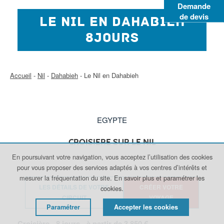
Demande
de devis
LE NIL EN DAHABIEH
8JOURS
Accueil
-
Nil
-
Dahabieh
-
Le Nil en Dahabieh
EGYPTE
CROISIERE SUR LE NIL
En poursuivant votre navigation, vous acceptez l’utilisation des cookies
pour vous proposer des services adaptés à vos centres d’intérêts et
mesurer la fréquentation du site.
En savoir plus et paramétrer les
LES DÉTAILS DE VOTRE
CRÉER VOTRE
cookies.
CIRCUIT
VOYAGE
Paramétrer
Accepter les cookies
Croisière -
8
jours - à partir de
3 850
€