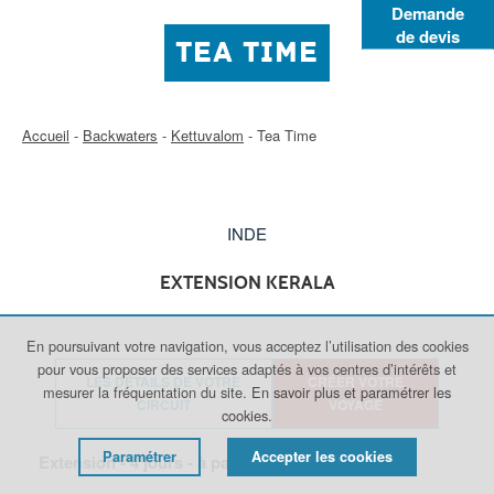
Demande
de devis
TEA TIME
Accueil
-
Backwaters
-
Kettuvalom
-
Tea Time
INDE
EXTENSION KERALA
En poursuivant votre navigation, vous acceptez l’utilisation des cookies
pour vous proposer des services adaptés à vos centres d’intérêts et
LES DÉTAILS DE VOTRE
CRÉER VOTRE
mesurer la fréquentation du site.
En savoir plus et paramétrer les
CIRCUIT
VOYAGE
cookies.
Paramétrer
Accepter les cookies
Extension -
4
jours - à partir de
700
€