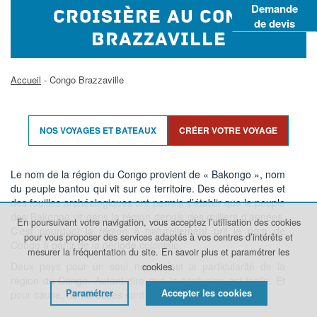
Demande
CROISIÈRE AU CONGO
de devis
BRAZZAVILLE
Accueil
- Congo Brazzaville
NOS VOYAGES ET BATEAUX
CRÉER VOTRE VOYAGE
Le nom de la région du Congo provient de « Bakongo », nom
du peuple bantou qui vit sur ce territoire. Des découvertes et
des fouilles archéologiques ont permis d’établir que le peuple
des Bakongo vit dans la région depuis des milliers d’années.
En poursuivant votre navigation, vous acceptez l’utilisation des cookies
C’est pourquoi la région à naturellement prit le nom de
pour vous proposer des services adaptés à vos centres d’intérêts et
Congo à partir de la période coloniale.
mesurer la fréquentation du site.
En savoir plus et paramétrer les
Deux pays pour un seul nom, c’est la particularité de la
cookies.
région du Congo. Autant dire que la confusion est facile. Et
Paramétrer
Accepter les cookies
pour cause, nombreuses sont les similitude