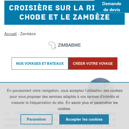
Demande
CROISIÈRE SUR LA RIVIÈRE
de devis
CHOBE ET LE ZAMBÈZE
Accueil
- Zambèze
ZIMBABWE
NOS VOYAGES ET BATEAUX
CRÉER VOTRE VOYAGE
En poursuivant votre navigation, vous acceptez l’utilisation des cookies
pour vous proposer des services adaptés à vos centres d’intérêts et
mesurer la fréquentation du site.
En savoir plus et paramétrer les
cookies.
Le Zambèze ! Véritable bénédiction aquatique
indispensable à la vie dans cette région à la fois aride et
Paramétrer
Accepter les cookies
agraire. ..
Issu des marécages noirs du nord-ouest de la