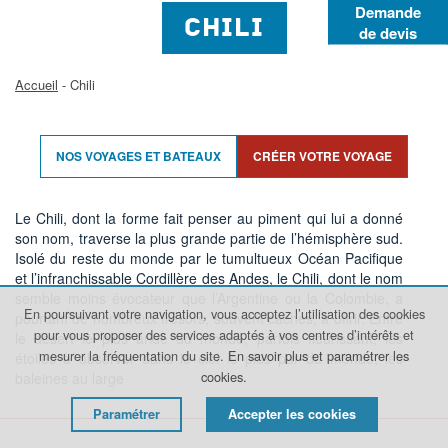
Demande
CHILI
de devis
Accueil
- Chili
NOS VOYAGES ET BATEAUX
CRÉER VOTRE VOYAGE
Le Chili, dont la forme fait penser au piment qui lui a donné
son nom, traverse la plus grande partie de l’hémisphère sud.
Isolé du reste du monde par le tumultueux Océan Pacifique
et l’infranchissable Cordillère des Andes, le Chili, dont le nom
semble moins évocateur que l’Argentine ou la Colombie, a
En poursuivant votre navigation, vous acceptez l’utilisation des cookies
pourtant de nombreux trésors, souvent cachés, à offrir. Entre
pour vous proposer des services adaptés à vos centres d’intérêts et
le désert le plus aride du monde, parfois fleurissant, les
mesurer la fréquentation du site.
En savoir plus et paramétrer les
étoiles à observer dans le ciel le plus pur du monde, les
cookies.
baleines au large
Paramétrer
Accepter les cookies