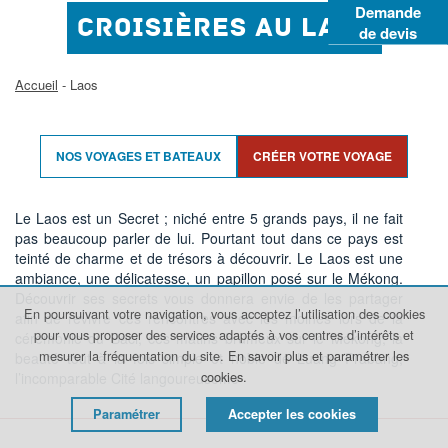
Demande
CROISIÈRES AU LAOS
de devis
Accueil
- Laos
NOS VOYAGES ET BATEAUX
CRÉER VOTRE VOYAGE
Le Laos est un Secret ; niché entre 5 grands pays, il ne fait
pas beaucoup parler de lui. Pourtant tout dans ce pays est
teinté de charme et de trésors à découvrir. Le Laos est une
ambiance, une délicatesse, un papillon posé sur le Mékong.
Découvrir ses secrets vous donnera envie de les partager
En poursuivant votre navigation, vous acceptez l’utilisation des cookies
afin de revivre ces rencontres avec les moines lors de la
pour vous proposer des services adaptés à vos centres d’intérêts et
cérémonie du Baci, ces matins brumeux sur le Mékong, la
mesurer la fréquentation du site.
En savoir plus et paramétrer les
beauté tout à la fois simple et noble de Luang Prabang,
cookies.
l’incomparable Cité langoureuseme
Paramétrer
Accepter les cookies