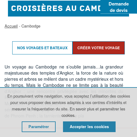
Demande
CROISIÈRES AU CAMBODGE
de devis
Accueil
- Cambodge
NOS VOYAGES ET BATEAUX
CRÉER VOTRE VOYAGE
Un voyage au Cambodge ne s’oublie jamais…la grandeur
majestueuse des temples d’Angkor, la force de la nature où
pierres et arbres se mêlent dans un cadre mystérieux et hors
du temps. Mais le Cambodge ne se limite pas à la beauté
d’Angkor : une rencontre privilégiée avec les minorités du
En poursuivant votre navigation, vous acceptez l’utilisation des cookies
Ratanakiri ; une immersion dans la puissante nature du
pour vous proposer des services adaptés à vos centres d’intérêts et
Mondolkiri à dos d’éléphant ; une balade à vélo dans la
mesurer la fréquentation du site.
En savoir plus et paramétrer les
sérénité de la campagne ; la découverte de la vie culturelle
cookies.
de Phnom Penh ; la farniente sur une pla
Paramétrer
Accepter les cookies