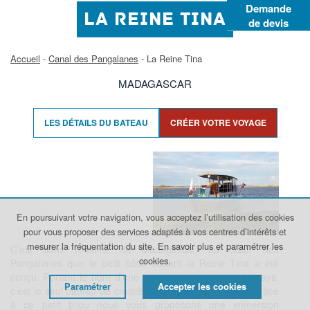
Demande
LA REINE TINA
de devis
Accueil
-
Canal des Pangalanes
- La Reine Tina
MADAGASCAR
LES DÉTAILS DU BATEAU
CRÉER VOTRE VOYAGE
En poursuivant votre navigation, vous acceptez l’utilisation des cookies
pour vous proposer des services adaptés à vos centres d’intérêts et
mesurer la fréquentation du site.
En savoir plus et paramétrer les
C’est dans l’intimité de Madagascar, au cœur des
cookies.
Pangalanes que le petit hôtel flottant la Reine Tina a été
conçu.
Portant le nom d’une reine ayant gouverné le pays,
Paramétrer
Accepter les cookies
c’est le seul bateau de croisière existant sur le Canal. Grâce
à ce petit bijou nous vous proposons une immersion