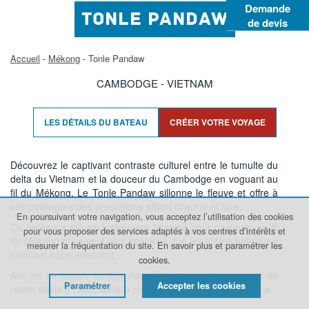
Demande
TONLE PANDAW
de devis
Accueil
-
Mékong
- Tonle Pandaw
CAMBODGE - VIETNAM
LES DÉTAILS DU BATEAU
CRÉER VOTRE VOYAGE
Découvrez le captivant contraste culturel entre le tumulte du
delta du Vietnam et la douceur du Cambodge en voguant au
fil du Mékong. Le Tonle Pandaw sillonne le fleuve et offre à
ses passagers des prestations alliant charme et luxe.
En poursuivant votre navigation, vous acceptez l’utilisation des cookies
Ce bateau a été exclusivement imaginé pour naviguer au fil
pour vous proposer des services adaptés à vos centres d’intérêts et
du Mékong et se veut plus spacieux que les autres bateaux y
mesurer la fréquentation du site.
En savoir plus et paramétrer les
circulant habituellement.
cookies.
Afin de ne jamais tomber dans le tourisme de masse et de
Paramétrer
Accepter les cookies
rester fidèle à l’atmosphère chaleureuse et intimiste à laque