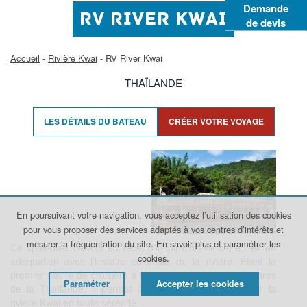
Demande
RV RIVER KWAI
de devis
Accueil
-
Rivière Kwai
- RV River Kwai
THAÏLANDE
LES DÉTAILS DU BATEAU
CRÉER VOTRE VOYAGE
En poursuivant votre navigation, vous acceptez l’utilisation des cookies
pour vous proposer des services adaptés à vos centres d’intérêts et
mesurer la fréquentation du site.
En savoir plus et paramétrer les
Ce splendide bateau en teck, d’inspiration Birmane, est en
cookies.
adéquation avec l’histoire coloniale de la rivière. Étant le
premier navire de croisière à voguer sur les eaux intérieures
Paramétrer
Accepter les cookies
de la Thaïlande, il permet à ses passagers d’explorer la
rivière Kwai en toute sérénité.