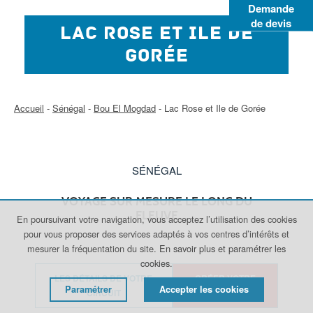
Demande
de devis
LAC ROSE ET ILE DE
GORÉE
Accueil
-
Sénégal
-
Bou El Mogdad
-
Lac Rose et Ile de Gorée
SÉNÉGAL
VOYAGE SUR MESURE LE LONG DU
FLEUVE
En poursuivant votre navigation, vous acceptez l’utilisation des cookies
pour vous proposer des services adaptés à vos centres d’intérêts et
mesurer la fréquentation du site.
En savoir plus et paramétrer les
cookies.
LES DÉTAILS DE VOTRE
CRÉER VOTRE
Paramétrer
Accepter les cookies
CIRCUIT
VOYAGE