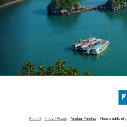
F
Accueil
-
Fleuve Rouge
-
Angkor Pandaw
-
Fleuve rubis et 