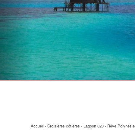
Accueil
-
Croisières côtières
-
Lagoon 620
-
Rêve Polynési