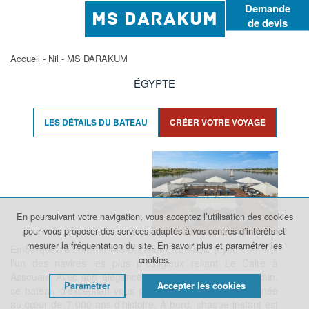
Demande
MS DARAKUM
de devis
Accueil
-
Nil
- MS DARAKUM
ÉGYPTE
LES DÉTAILS DU BATEAU
CRÉER VOTRE VOYAGE
En poursuivant votre navigation, vous acceptez l’utilisation des cookies
pour vous proposer des services adaptés à vos centres d’intérêts et
mesurer la fréquentation du site.
En savoir plus et paramétrer les
Embarquez à bord du MS Darakum, véritable joyau du Nil et
cookies.
l’un des navires les plus prestigieux reliant Le Caire à
Assouan. Avec son élégance inspirée du design marocain,
Paramétrer
Accepter les cookies
ce bateau d’exception vous promet une immersion raffinée
au cœur de 7 000 ans d’histoire. À bord, chaque instant est